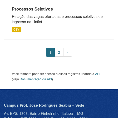
Processos Seletivos
Relação das vagas ofertadas e processos seletivos de
ingresso na Unifei.
CSV
1
2
»
Você também pode ter acesso a esses registros usando a
API
(veja
Documentação da API
).
Campus Prof. José Rodrigues Seabra – Sede
Av. BPS, 1303, Bairro Pinheirinho, Itajubá – MG