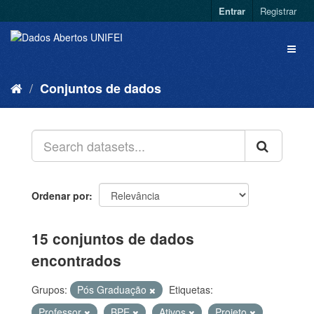
Entrar
Registrar
Conjuntos de dados
Ordenar por
15 conjuntos de dados
encontrados
Grupos:
Pós Graduação
Etiquetas:
Professor
BPE
Ativos
Projeto