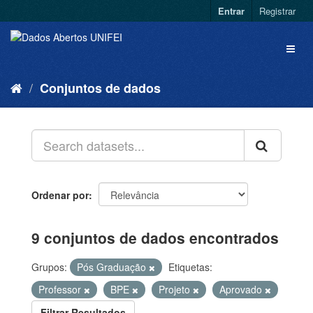
Entrar
Registrar
Conjuntos de dados
Ordenar por
9 conjuntos de dados encontrados
Grupos:
Pós Graduação
Etiquetas:
Professor
BPE
Projeto
Aprovado
Filtrar Resultados