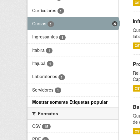
CS
Curriculares
1
Inf
Cursos
1
Qua
lab
Ingressantes
1
CS
Itabira
1
Itajubá
Pr
1
Rel
Laboratórios
1
Cap
CS
Servidores
1
Mostrar somente Etiquetas popular
Ba
Formatos
Qua
de 
CSV
15
CS
PDF
2