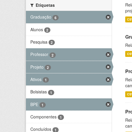
Rel
Etiquetas
pro
Graduação
6
CS
Alunos
2
Gr
Pesquisa
2
Rel
Professor
CS
2
Projeto
2
Pr
Ativos
Rel
1
cam
Bolsistas
1
CS
BPE
1
Pr
Componentes
1
Rel
cam
Concluídos
1