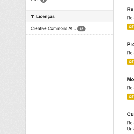
Re
Licenças
Rel
CS
Creative Commons At...
15
Pr
Rel
CS
Mo
Rel
CS
Cu
Rel
Uni