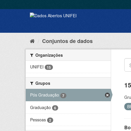
Conjuntos de dados
Organizações
UNIFEI
15
Grupos
15
Pós Graduação
7
Gru
B
Graduação
6
Pessoas
2
Bol