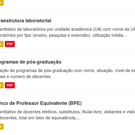
V
raestrutura laboratorial
ntitativo de laboratórios por unidade acadêmica (UA) com nome da U
oratórios por tipo (ensino, pesquisa e extensão), utilização média...
V
PDF
ogramas de pós-graduação
ação de programas de pós-graduação com nome, situação, nível de ens
es e número de discentes.
V
PDF
nco de Professor Equivalente (BPE)
ntitativo de docentes efetivos, substitutos, titular-livre, visitantes e vi
docentes, total em fator de equivalência,...
V