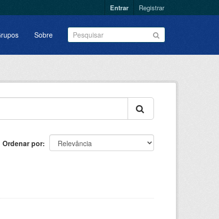
Entrar
Registrar
rupos
Sobre
Ordenar por