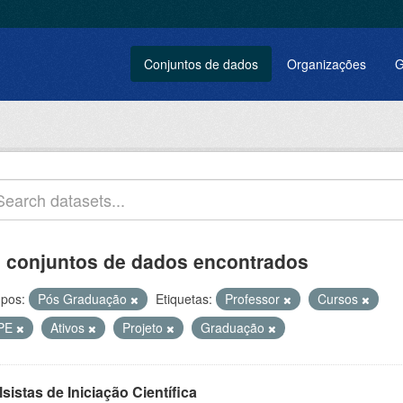
Conjuntos de dados
Organizações
G
 conjuntos de dados encontrados
pos:
Pós Graduação
Etiquetas:
Professor
Cursos
PE
Ativos
Projeto
Graduação
sistas de Iniciação Científica