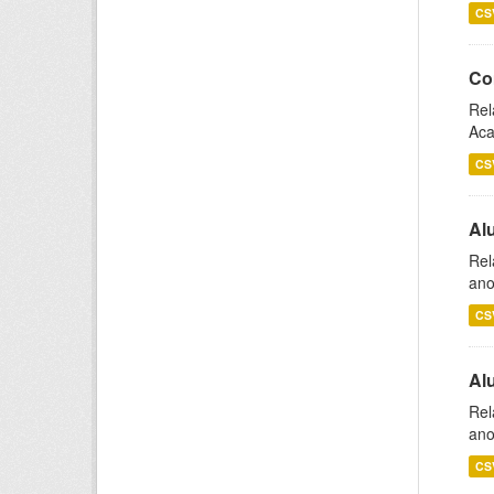
CS
Co
Rel
Aca
CS
Al
Rel
ano
CS
Al
Rel
ano
CS