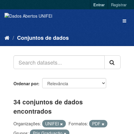
Entrar
Registrar
Conjuntos de dados
Ordenar por
34 conjuntos de dados
encontrados
Organizações:
UNIFEI
Formatos:
PDF
Grupos:
Pós Graduação