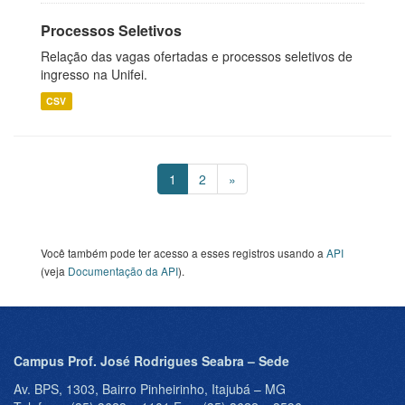
Processos Seletivos
Relação das vagas ofertadas e processos seletivos de
ingresso na Unifei.
CSV
1
2
»
Você também pode ter acesso a esses registros usando a
API
(veja
Documentação da API
).
Campus Prof. José Rodrigues Seabra – Sede
Av. BPS, 1303, Bairro Pinheirinho, Itajubá – MG