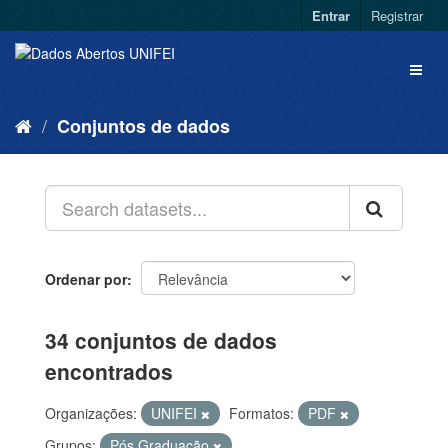
Entrar
Registrar
Conjuntos de dados
Ordenar por
34 conjuntos de dados
encontrados
Organizações:
UNIFEI
Formatos:
PDF
Grupos:
Pós Graduação