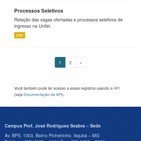
Processos Seletivos
Relação das vagas ofertadas e processos seletivos de
ingresso na Unifei.
CSV
1
2
»
Você também pode ter acesso a esses registros usando a
API
(veja
Documentação da API
).
Campus Prof. José Rodrigues Seabra – Sede
Av. BPS, 1303, Bairro Pinheirinho, Itajubá – MG