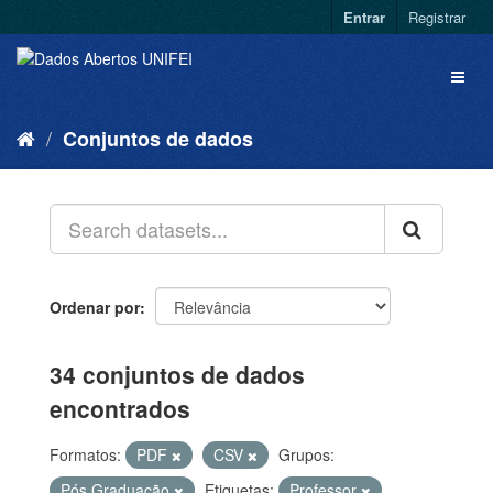
Entrar
Registrar
Conjuntos de dados
Ordenar por
34 conjuntos de dados
encontrados
Formatos:
PDF
CSV
Grupos:
Pós Graduação
Etiquetas:
Professor