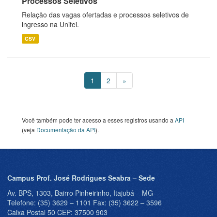
Processos Seletivos
Relação das vagas ofertadas e processos seletivos de
ingresso na Unifei.
CSV
1
2
»
Você também pode ter acesso a esses registros usando a
API
(veja
Documentação da API
).
Campus Prof. José Rodrigues Seabra – Sede
Av. BPS, 1303, Bairro Pinheirinho, Itajubá – MG
Telefone: (35) 3629 – 1101 Fax: (35) 3622 – 3596
Caixa Postal 50 CEP: 37500 903