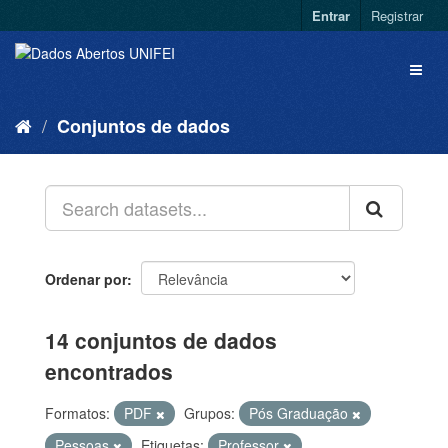
Entrar
Registrar
Conjuntos de dados
Ordenar por
14 conjuntos de dados
encontrados
Formatos:
PDF
Grupos:
Pós Graduação
Pessoas
Etiquetas:
Professor