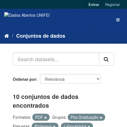
Entrar
Registrar
Conjuntos de dados
Ordenar por
10 conjuntos de dados
encontrados
Formatos:
PDF
Grupos:
Pós Graduação
Etiquetas:
Professor
Laboratórios