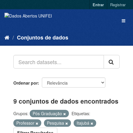
Entrar
Registrar
Conjuntos de dados
Ordenar por
9 conjuntos de dados encontrados
Grupos:
Pós Graduação
Etiquetas:
Professor
Pesquisa
Itajubá
Filtrar Resultados