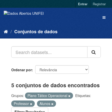
Entrar
Registrar
Conjuntos de dados
Ordenar por
5 conjuntos de dados encontrados
Grupos:
Plano Tático Operacional
Etiquetas:
Professor
Alunos
Filtrar Resultados