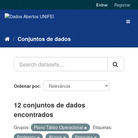
Entrar
Registrar
Conjuntos de dados
Ordenar por
12 conjuntos de dados
encontrados
Grupos:
Plano Tático Operacional
Etiquetas:
Professor
Alunos
Pesquisa