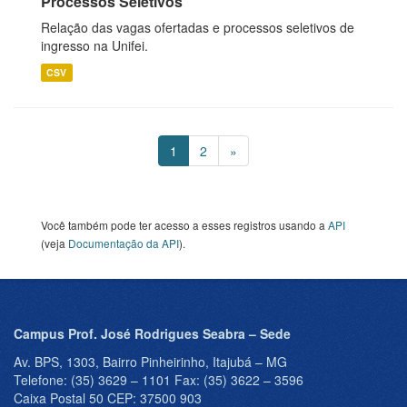
Processos Seletivos
Relação das vagas ofertadas e processos seletivos de
ingresso na Unifei.
CSV
1
2
»
Você também pode ter acesso a esses registros usando a
API
(veja
Documentação da API
).
Campus Prof. José Rodrigues Seabra – Sede
Av. BPS, 1303, Bairro Pinheirinho, Itajubá – MG
Telefone: (35) 3629 – 1101 Fax: (35) 3622 – 3596
Caixa Postal 50 CEP: 37500 903