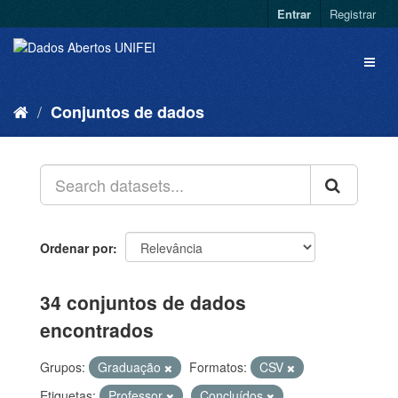
Entrar
Registrar
Conjuntos de dados
Ordenar por
34 conjuntos de dados
encontrados
Grupos:
Graduação
Formatos:
CSV
Etiquetas:
Professor
Concluídos