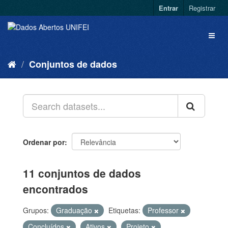
Entrar
Registrar
Conjuntos de dados
Ordenar por
11 conjuntos de dados
encontrados
Grupos:
Graduação
Etiquetas:
Professor
Concluídos
Ativos
Projeto