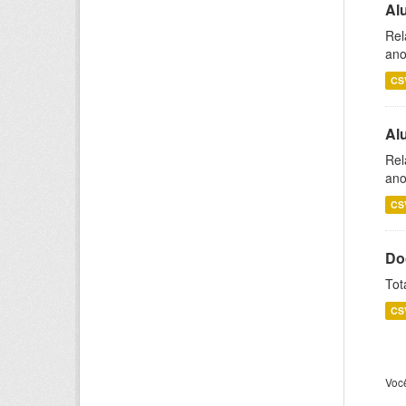
Al
Rel
ano
CS
Al
Rel
ano
CS
Do
Tot
CS
Voc