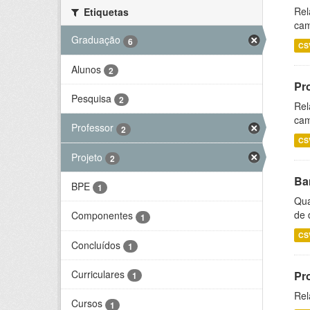
Rel
Etiquetas
cam
Graduação
6
CS
Alunos
2
Pr
Pesquisa
2
Rel
cam
Professor
2
CS
Projeto
2
Ba
BPE
1
Qua
de 
Componentes
1
CS
Concluídos
1
Curriculares
Pr
1
Rel
Cursos
1