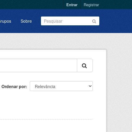
Entrar
Registrar
rupos
Sobre
Ordenar por