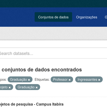
Conjuntos de dados
Organizações
G
 conjuntos de dados encontrados
pos:
Graduação
Etiquetas:
Professor
Ingressantes
rojeto
Graduação
ojetos de pesquisa - Campus Itabira