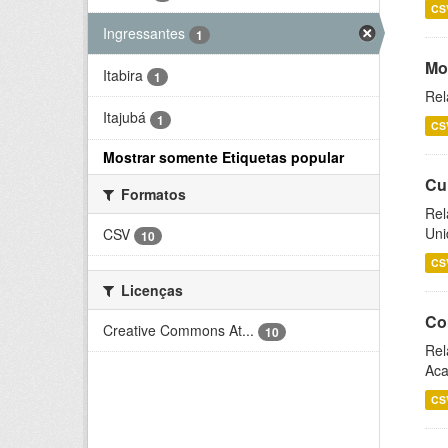
CS
Ingressantes
1
Mo
Itabira
1
Rel
Itajubá
1
CS
Mostrar somente Etiquetas popular
Cu
Formatos
Rel
Uni
CSV
10
CS
Licenças
Co
Creative Commons At...
10
Rel
Aca
CS