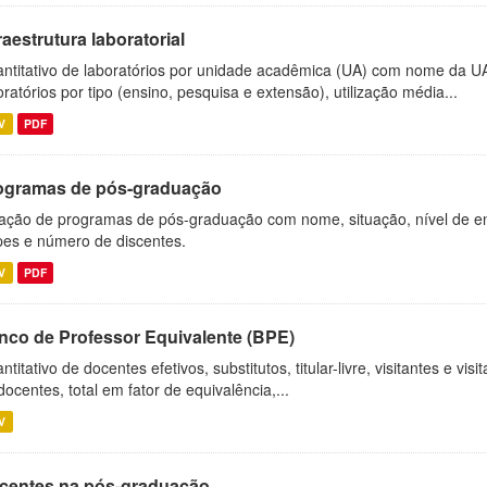
raestrutura laboratorial
ntitativo de laboratórios por unidade acadêmica (UA) com nome da U
oratórios por tipo (ensino, pesquisa e extensão), utilização média...
V
PDF
ogramas de pós-graduação
ação de programas de pós-graduação com nome, situação, nível de ens
es e número de discentes.
V
PDF
nco de Professor Equivalente (BPE)
ntitativo de docentes efetivos, substitutos, titular-livre, visitantes e vi
docentes, total em fator de equivalência,...
V
centes na pós-graduação