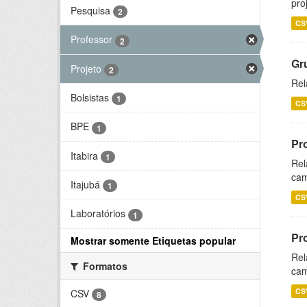
pro
Pesquisa
2
CS
Professor
2
Gr
Projeto
2
Rel
Bolsistas
1
CS
BPE
1
Pr
Itabira
1
Rel
cam
Itajubá
1
CS
Laboratórios
1
Pr
Mostrar somente Etiquetas popular
Rel
Formatos
cam
CS
CSV
8