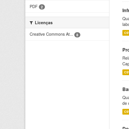
PDF
2
Inf
Qua
Licenças
lab
CS
Creative Commons At...
8
Pr
Rel
Cap
CS
Ba
Qua
de 
CS
Do