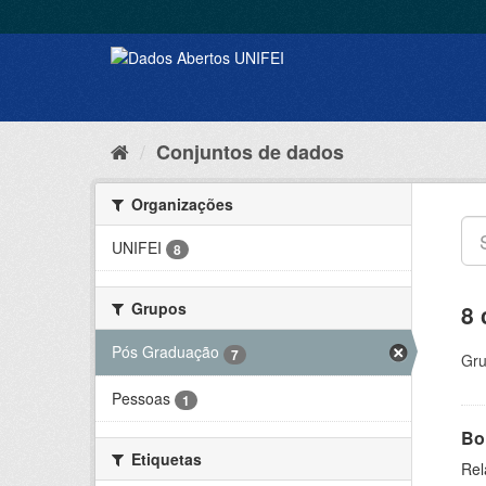
Conjuntos de dados
Organizações
UNIFEI
8
Grupos
8 
Pós Graduação
7
Gru
Pessoas
1
Bol
Etiquetas
Rel