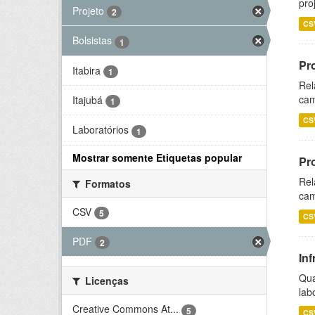
pro
Projeto
2
CS
Bolsistas
1
Pr
Itabira
1
Rel
cam
Itajubá
1
CS
Laboratórios
1
Mostrar somente Etiquetas popular
Pr
Rel
Formatos
cam
CSV
5
CS
PDF
2
Inf
Qua
Licenças
lab
Creative Commons At...
5
CS