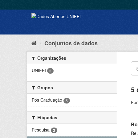
Conjuntos de dados
Organizações
UNIFEI
5
Grupos
5 
Pós Graduação
5
For
Etiquetas
Bol
Pesquisa
2
Rel