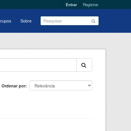
Entrar
Registrar
rupos
Sobre
Ordenar por