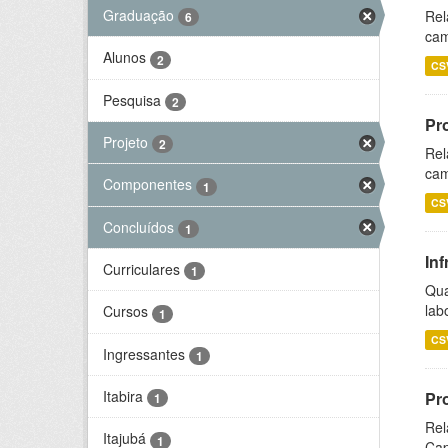
Graduação
Rel
6
cam
Alunos
2
CS
Pesquisa
2
Pr
Projeto
2
Rel
cam
Componentes
1
CS
Concluídos
1
Inf
Curriculares
1
Qua
lab
Cursos
1
CS
Ingressantes
1
Itabira
Pr
1
Rel
Itajubá
1
Cap