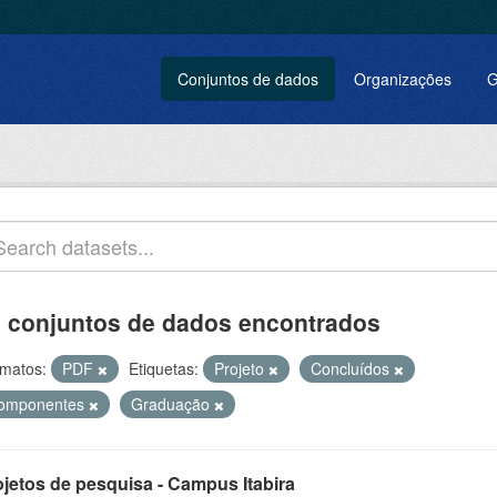
Conjuntos de dados
Organizações
G
 conjuntos de dados encontrados
matos:
PDF
Etiquetas:
Projeto
Concluídos
omponentes
Graduação
ojetos de pesquisa - Campus Itabira