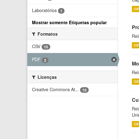
CS
Laboratórios
1
Mostrar somente Etiquetas popular
Pr
Formatos
Rel
CS
CSV
10
PDF
2
Mo
Rel
Licenças
CS
Creative Commons At...
10
Cu
Rel
Uni
CS