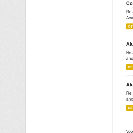
Co
Rel
Aca
CS
Al
Rel
ano
CS
Al
Rel
ano
CS
Voc