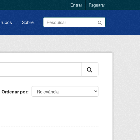
Entrar
Registrar
rupos
Sobre
Ordenar por