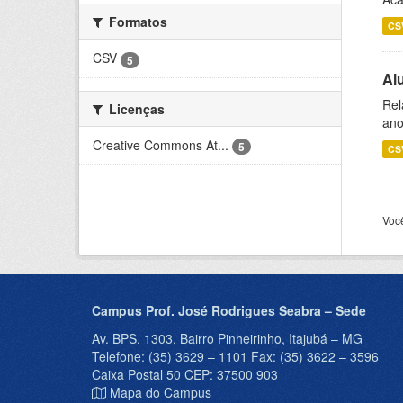
Formatos
CS
CSV
5
Al
Rel
Licenças
ano
Creative Commons At...
5
CS
Voc
Campus Prof. José Rodrigues Seabra – Sede
Av. BPS, 1303, Bairro Pinheirinho, Itajubá – MG
Telefone: (35) 3629 – 1101 Fax: (35) 3622 – 3596
Caixa Postal 50 CEP: 37500 903
Mapa do Campus