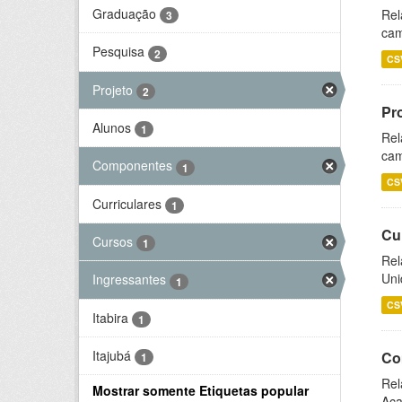
Graduação
Rel
3
cam
Pesquisa
2
CS
Projeto
2
Pr
Alunos
1
Rel
cam
Componentes
1
CS
Curriculares
1
Cu
Cursos
1
Rel
Uni
Ingressantes
1
CS
Itabira
1
Itajubá
Co
1
Rel
Mostrar somente Etiquetas popular
Aca