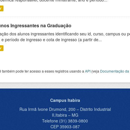
V
unos Ingressantes na Graduação
ação dos alunos ingressantes identificando seu id, curso, campus ou p
 e período de ingresso e cota de ingresso (a partir de...
V
ê também pode ter acesso a esses registros usando a
API
(veja
Documentação da 
Campus Itabira
Rua Irmã Ivone Drumond, 200 – Distrito Industrial
II,Itabira – MG
Telefone (31) 3839-0800
CEP 35903-087