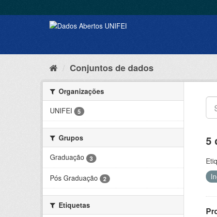
Conjuntos de dados
Organizações
UNIFEI
5
Grupos
5 
Graduação
3
Eti
I
Pós Graduação
2
Etiquetas
Pr