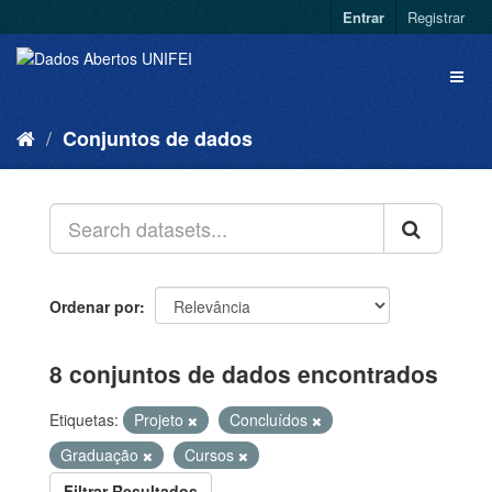
Entrar
Registrar
Conjuntos de dados
Ordenar por
8 conjuntos de dados encontrados
Etiquetas:
Projeto
Concluídos
Graduação
Cursos
Filtrar Resultados