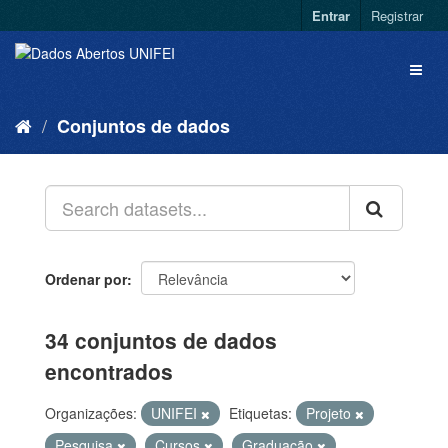
Entrar
Registrar
Conjuntos de dados
Ordenar por
34 conjuntos de dados
encontrados
Organizações:
UNIFEI
Etiquetas:
Projeto
Pesquisa
Cursos
Graduação