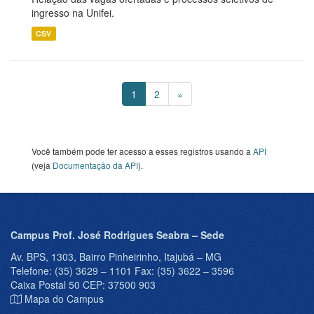
ingresso na Unifei.
CSV
1
2
»
Você também pode ter acesso a esses registros usando a
API
(veja
Documentação da API
).
Campus Prof. José Rodrigues Seabra – Sede
Av. BPS, 1303, Bairro Pinheirinho, Itajubá – MG
Telefone: (35) 3629 – 1101 Fax: (35) 3622 – 3596
Caixa Postal 50 CEP: 37500 903
Mapa do Campus