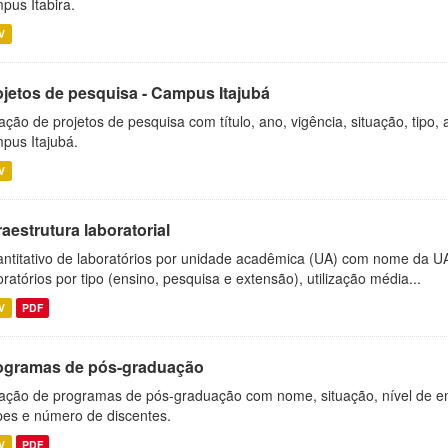
pus Itabira.
V
ojetos de pesquisa - Campus Itajubá
ação de projetos de pesquisa com título, ano, vigência, situação, tipo
pus Itajubá.
V
raestrutura laboratorial
ntitativo de laboratórios por unidade acadêmica (UA) com nome da U
oratórios por tipo (ensino, pesquisa e extensão), utilização média...
V
PDF
ogramas de pós-graduação
ação de programas de pós-graduação com nome, situação, nível de ens
es e número de discentes.
V
PDF