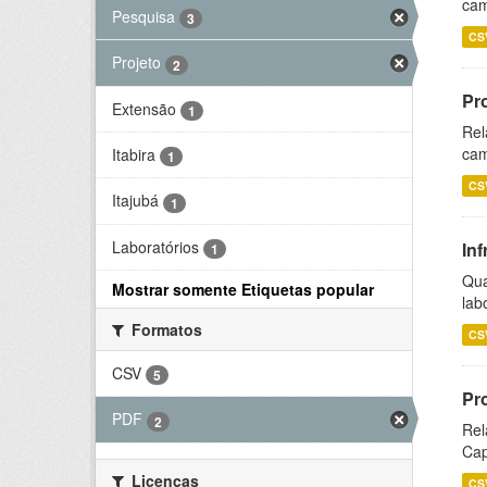
cam
Pesquisa
3
CS
Projeto
2
Pr
Extensão
1
Rel
cam
Itabira
1
CS
Itajubá
1
Laboratórios
Inf
1
Qua
Mostrar somente Etiquetas popular
lab
Formatos
CS
CSV
5
Pr
PDF
2
Rel
Cap
Licenças
CS