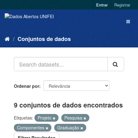
Entrar
Registrar
Conjuntos de dados
Ordenar por
9 conjuntos de dados encontrados
Etiquetas:
Projeto
Pesquisa
Componentes
Graduação
Filtrar Resultados