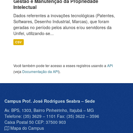
Gestão e Manutenção da Propriedade
Intelectual
Dados referentes a inovações tecnológicas (Patentes,
Softwares, Desenho Industrial, Marcas), que foram
geradas no período pelos alunos e/ou servidores da
Unifei, utilizando-se...
CSV
Você também pode ter acesso a esses registros usando a
API
(veja
Documentação da API
).
Campus Prof. José Rodrigues Seabra – Sede
Av. BPS, 1303, Bairro Pinheirinho, Itajubá – MG
Telefone: (35) 3629 – 1101 Fax: (35) 3622 – 3596
Caixa Postal 50 CEP: 37500 903
Mapa do Campus