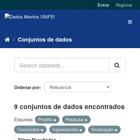
Entrar
Registrar
Conjuntos de dados
Ordenar por
9 conjuntos de dados encontrados
Etiquetas:
Projeto
Pesquisa
Concluídos
Ingressantes
Graduação
Filtrar Resultados