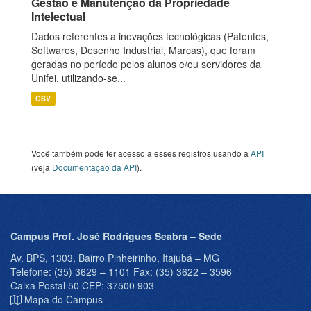
Gestão e Manutenção da Propriedade
Intelectual
Dados referentes a inovações tecnológicas (Patentes,
Softwares, Desenho Industrial, Marcas), que foram
geradas no período pelos alunos e/ou servidores da
Unifei, utilizando-se...
CSV
Você também pode ter acesso a esses registros usando a
API
(veja
Documentação da API
).
Campus Prof. José Rodrigues Seabra – Sede
Av. BPS, 1303, Bairro Pinheirinho, Itajubá – MG
Telefone: (35) 3629 – 1101 Fax: (35) 3622 – 3596
Caixa Postal 50 CEP: 37500 903
Mapa do Campus