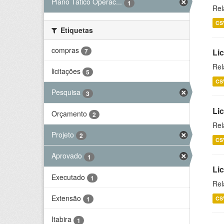
Plano Tático Operac...
1
Rel
CS
Etiquetas
compras
7
Lic
Rel
licitações
5
CS
Pesquisa
3
Lic
Orçamento
2
Rel
Projeto
2
CS
Aprovado
1
Li
Executado
1
Rel
Extensão
CS
1
Itabira
1