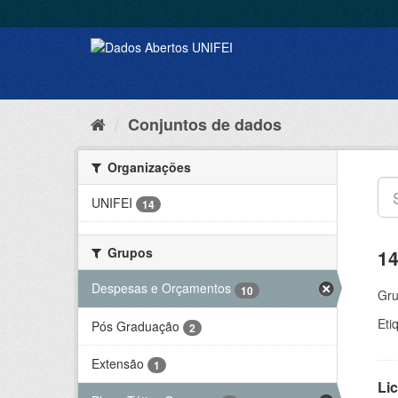
Conjuntos de dados
Organizações
UNIFEI
14
Grupos
14
Despesas e Orçamentos
10
Gru
Eti
Pós Graduação
2
Extensão
1
Lic