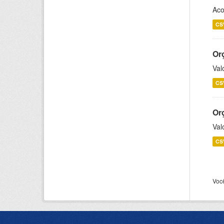
Aco
CS
Or
Val
CS
Or
Val
CS
Voc