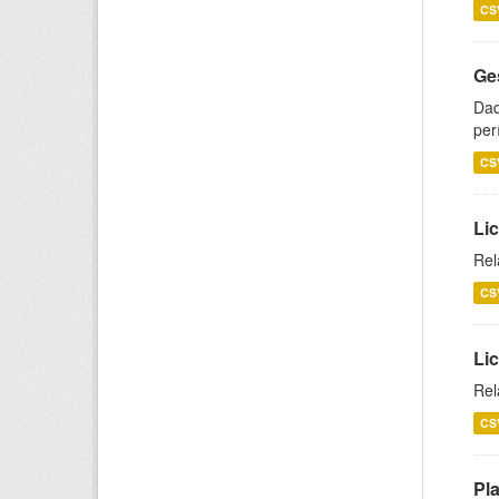
CS
Ge
Dad
per
CS
Lic
Rel
CS
Lic
Rel
CS
Pl