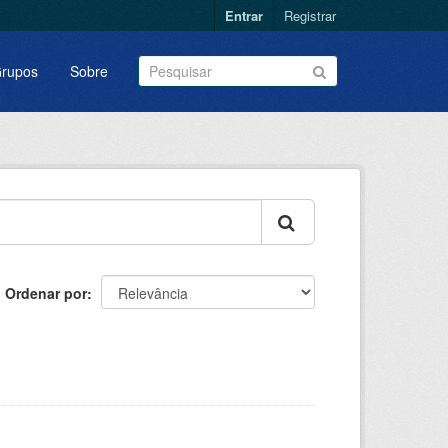
Entrar
Registrar
rupos
Sobre
Ordenar por