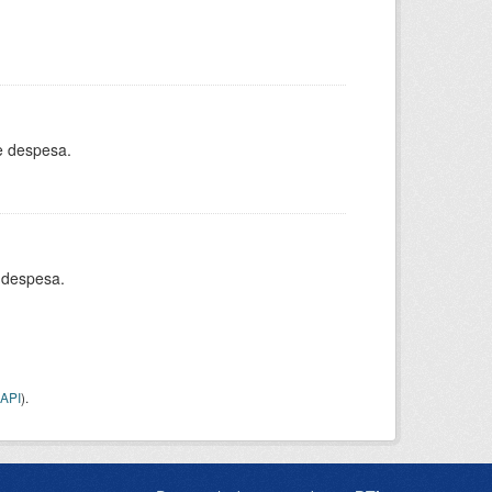
e despesa.
 despesa.
API
).