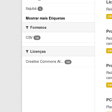
Li
Itajubá
1
Rel
CS
Mostrar mais Etiquetas
Formatos
Pr
CSV
14
Rel
cam
CS
Licenças
Creative Commons At...
14
Pr
Rel
cam
CS
PC
Pla