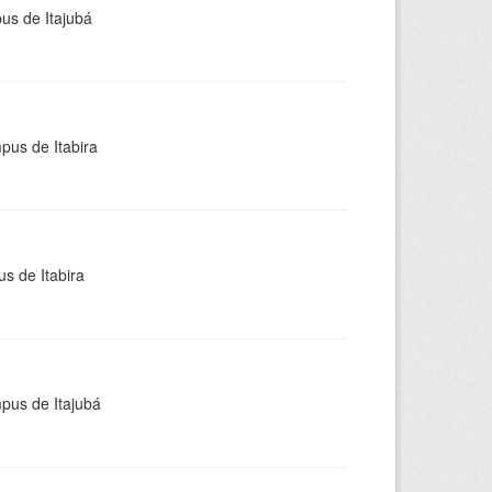
pus de Itajubá
pus de Itabira
s de Itabira
mpus de Itajubá