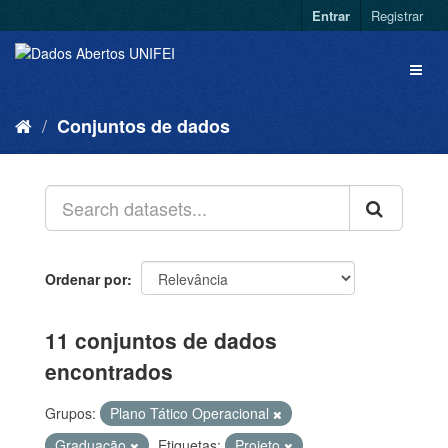
Entrar
Registrar
Conjuntos de dados
Ordenar por
11 conjuntos de dados
encontrados
Grupos:
Plano Tático Operacional
Graduação
Etiquetas:
Projeto