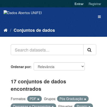
Entrar
Registrar
Conjuntos de dados
Ordenar por
17 conjuntos de dados
encontrados
Formatos:
PDF
Grupos:
Pós Graduação
Despesas e Orçamentos
Etiquetas:
Projeto