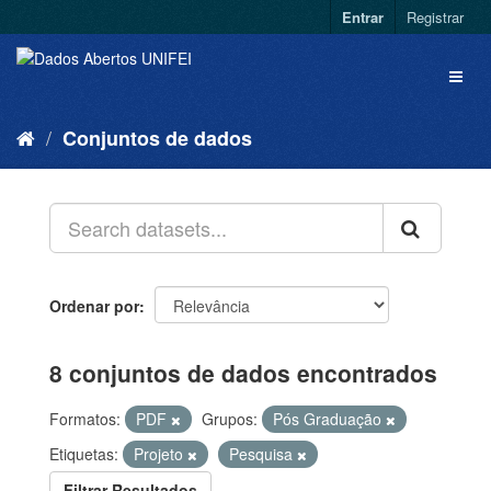
Entrar
Registrar
Conjuntos de dados
Ordenar por
8 conjuntos de dados encontrados
Formatos:
PDF
Grupos:
Pós Graduação
Etiquetas:
Projeto
Pesquisa
Filtrar Resultados