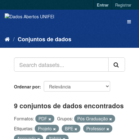
Entrar
Registrar
Conjuntos de dados
Ordenar por
9 conjuntos de dados encontrados
Formatos:
PDF
Grupos:
Pós Graduação
Etiquetas:
Projeto
BPE
Professor
Aprovado
Itabira