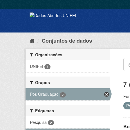
Conjuntos de dados
Organizações
UNIFEI
7
Grupos
7 
Pós Graduação
7
For
P
Etiquetas
Pesquisa
2
Bol