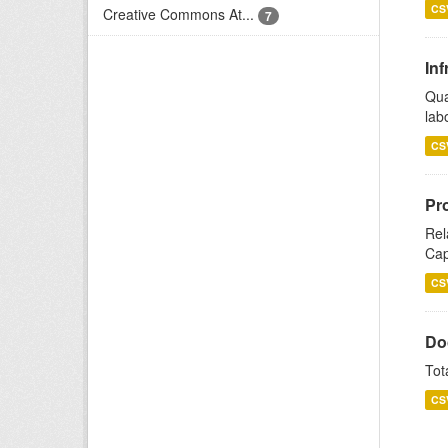
CS
Creative Commons At...
7
Inf
Qua
lab
CS
Pr
Rel
Cap
CS
Do
Tot
CS