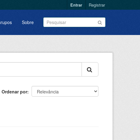
Entrar
Registrar
rupos
Sobre
Ordenar por