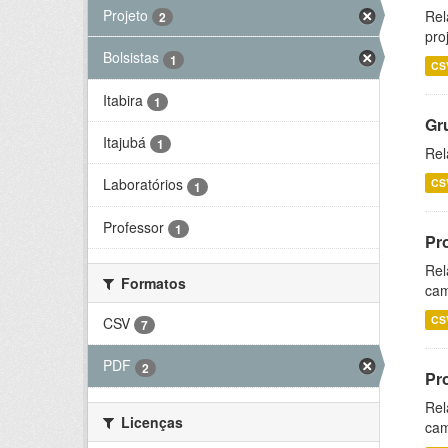
Projeto
Rel
2
pro
Bolsistas
1
CS
Itabira
1
Gr
Itajubá
1
Rel
Laboratórios
CS
1
Professor
1
Pr
Rel
Formatos
cam
CS
CSV
7
PDF
2
Pr
Rel
Licenças
cam