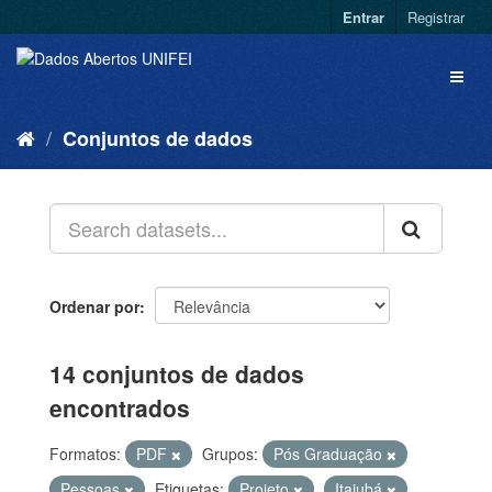
Entrar
Registrar
Conjuntos de dados
Ordenar por
14 conjuntos de dados
encontrados
Formatos:
PDF
Grupos:
Pós Graduação
Pessoas
Etiquetas:
Projeto
Itajubá