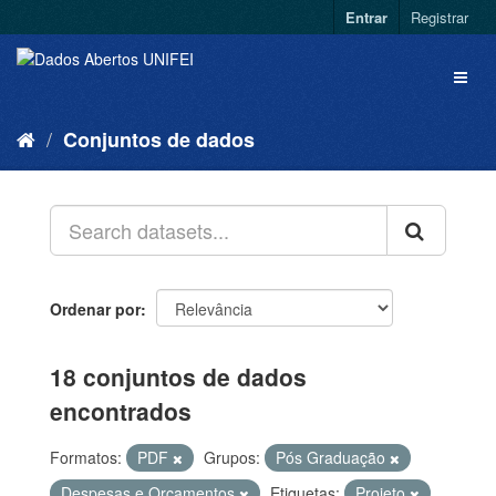
Entrar
Registrar
Conjuntos de dados
Ordenar por
18 conjuntos de dados
encontrados
Formatos:
PDF
Grupos:
Pós Graduação
Despesas e Orçamentos
Etiquetas:
Projeto