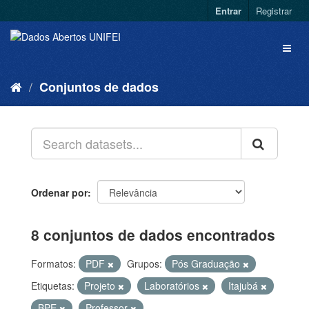
Entrar
Registrar
Conjuntos de dados
Ordenar por
8 conjuntos de dados encontrados
Formatos:
PDF
Grupos:
Pós Graduação
Etiquetas:
Projeto
Laboratórios
Itajubá
BPE
Professor