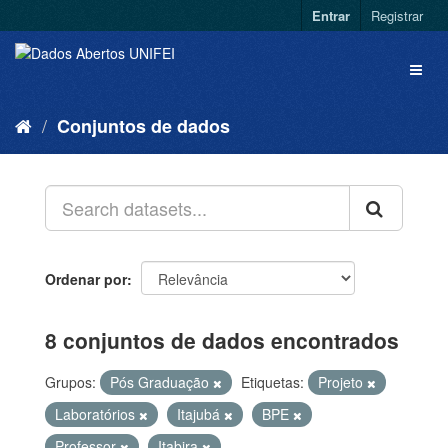
Entrar
Registrar
Conjuntos de dados
Ordenar por
8 conjuntos de dados encontrados
Grupos:
Pós Graduação
Etiquetas:
Projeto
Laboratórios
Itajubá
BPE
Professor
Itabira