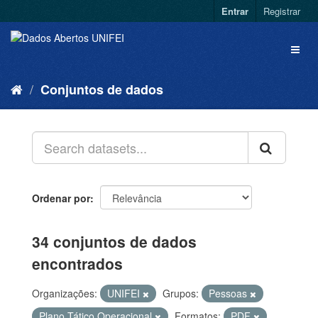
Entrar
Registrar
Conjuntos de dados
Ordenar por
34 conjuntos de dados
encontrados
Organizações:
UNIFEI
Grupos:
Pessoas
Plano Tático Operacional
Formatos:
PDF