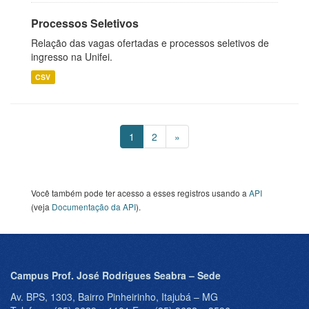
Processos Seletivos
Relação das vagas ofertadas e processos seletivos de
ingresso na Unifei.
CSV
1
2
»
Você também pode ter acesso a esses registros usando a
API
(veja
Documentação da API
).
Campus Prof. José Rodrigues Seabra – Sede
Av. BPS, 1303, Bairro Pinheirinho, Itajubá – MG