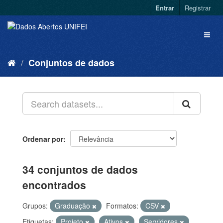
Entrar
Registrar
Conjuntos de dados
Ordenar por
34 conjuntos de dados
encontrados
Grupos:
Graduação
Formatos:
CSV
Etiquetas:
Projeto
Ativos
Servidores