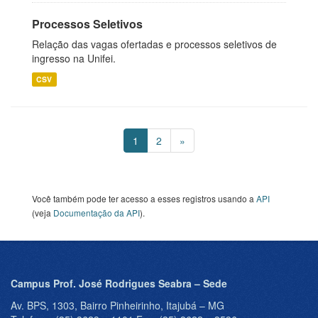
Processos Seletivos
Relação das vagas ofertadas e processos seletivos de
ingresso na Unifei.
CSV
1
2
»
Você também pode ter acesso a esses registros usando a
API
(veja
Documentação da API
).
Campus Prof. José Rodrigues Seabra – Sede
Av. BPS, 1303, Bairro Pinheirinho, Itajubá – MG