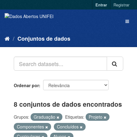
Entrar
Registrar
Conjuntos de dados
Ordenar por
8 conjuntos de dados encontrados
Grupos:
Graduação
Etiquetas:
Projeto
Componentes
Concluídos
Curriculares
Alunos