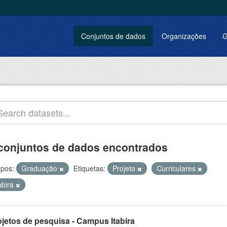
Conjuntos de dados
Organizações
G
conjuntos de dados encontrados
pos:
Graduação
Etiquetas:
Projeto
Curriculares
abira
ojetos de pesquisa - Campus Itabira