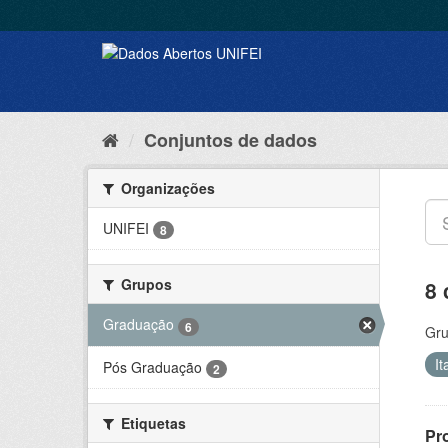
Conjuntos de dados
Organizações
UNIFEI
8
Grupos
8 
Graduação
6
Gru
It
Pós Graduação
2
Etiquetas
Pr