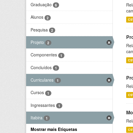
Graduação
Rel
6
cam
Alunos
2
CS
Pesquisa
2
Pr
Projeto
2
Rel
cam
Componentes
1
CS
Concluídos
1
Pr
Curriculares
1
Rel
Cursos
1
CS
Ingressantes
1
Mo
Itabira
1
Rel
Mostrar mais Etiquetas
CS