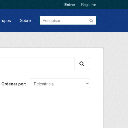
Entrar
Registrar
rupos
Sobre
Ordenar por