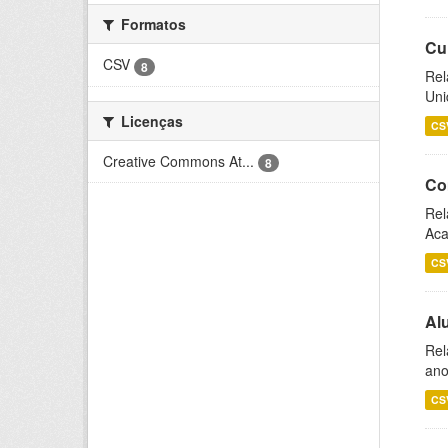
Formatos
Cu
CSV
8
Rel
Uni
Licenças
CS
Creative Commons At...
8
Co
Rel
Aca
CS
Al
Rel
ano
CS