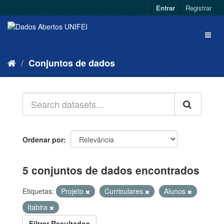
Entrar
Registrar
Conjuntos de dados
Ordenar por
5 conjuntos de dados encontrados
Etiquetas:
Projeto
Curriculares
Alunos
Itabira
Filtrar Resultados