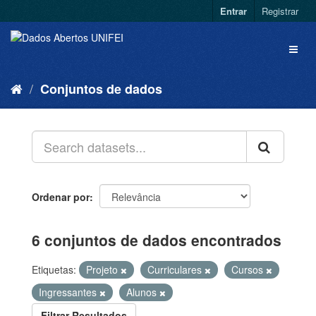
Entrar
Registrar
Conjuntos de dados
Ordenar por
6 conjuntos de dados encontrados
Etiquetas:
Projeto
Curriculares
Cursos
Ingressantes
Alunos
Filtrar Resultados