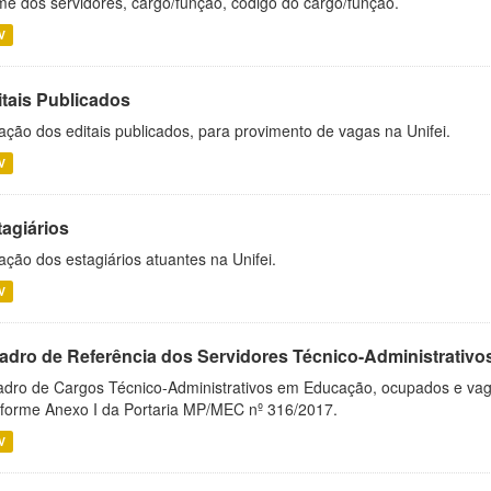
e dos servidores, cargo/função, código do cargo/função.
V
itais Publicados
ação dos editais publicados, para provimento de vagas na Unifei.
V
tagiários
ação dos estagiários atuantes na Unifei.
V
adro de Referência dos Servidores Técnico-Administrati
dro de Cargos Técnico-Administrativos em Educação, ocupados e vagos 
forme Anexo I da Portaria MP/MEC nº 316/2017.
V