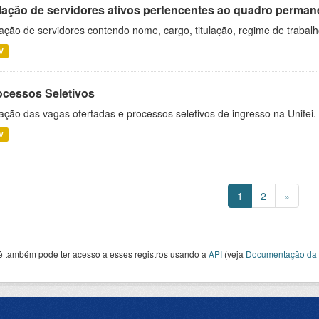
lação de servidores ativos pertencentes ao quadro permane
ação de servidores contendo nome, cargo, titulação, regime de trabal
V
ocessos Seletivos
ação das vagas ofertadas e processos seletivos de ingresso na Unifei.
V
1
2
»
ê também pode ter acesso a esses registros usando a
API
(veja
Documentação da 