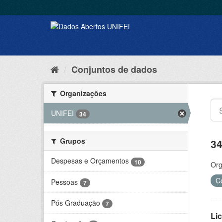
Conjuntos de dados
Organizações
UNIFEI
34
Grupos
34
Despesas e Orçamentos
10
Org
C
Pessoas
7
Pós Graduação
7
Lic