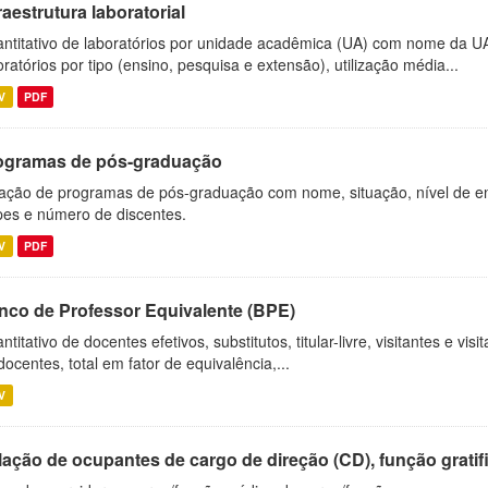
raestrutura laboratorial
ntitativo de laboratórios por unidade acadêmica (UA) com nome da U
oratórios por tipo (ensino, pesquisa e extensão), utilização média...
V
PDF
ogramas de pós-graduação
ação de programas de pós-graduação com nome, situação, nível de ens
es e número de discentes.
V
PDF
nco de Professor Equivalente (BPE)
ntitativo de docentes efetivos, substitutos, titular-livre, visitantes e vi
docentes, total em fator de equivalência,...
V
ação de ocupantes de cargo de direção (CD), função gratifi