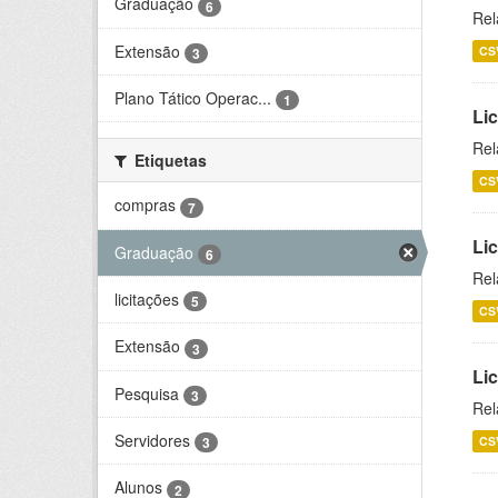
Graduação
6
Rel
Extensão
CS
3
Plano Tático Operac...
1
Lic
Rel
Etiquetas
CS
compras
7
Lic
Graduação
6
Rel
licitações
5
CS
Extensão
3
Li
Pesquisa
3
Rel
Servidores
CS
3
Alunos
2