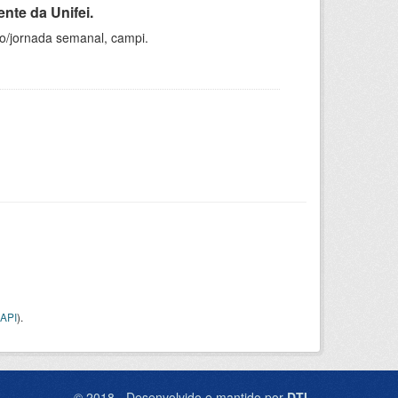
nte da Unifei.
ho/jornada semanal, campi.
API
).
© 2018 - Desenvolvido e mantido por
DTI