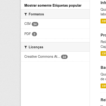
Inf
Mostrar somente Etiquetas popular
Qua
lab
Formatos
CS
CSV
34
PDF
2
Pr
Rel
Cap
Licenças
CS
Creative Commons At...
34
Ba
Qua
de 
CS
Rel