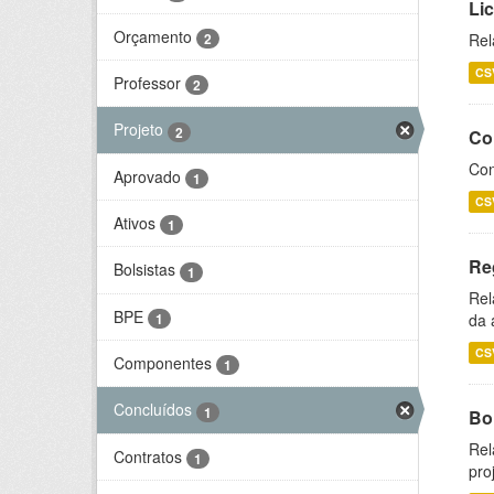
Li
Orçamento
2
Rel
CS
Professor
2
Projeto
2
Co
Con
Aprovado
1
CS
Ativos
1
Re
Bolsistas
1
Rel
BPE
1
da 
CS
Componentes
1
Concluídos
1
Bol
Rel
Contratos
1
pro