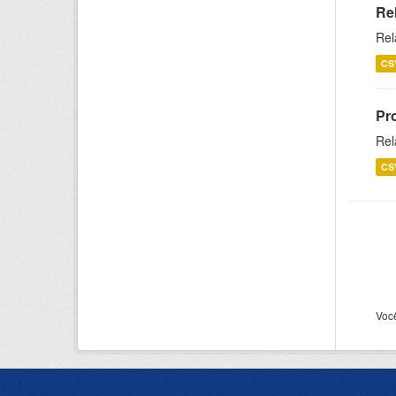
Re
Rel
CS
Pr
Rel
CS
Voc