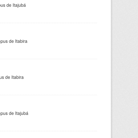
pus de Itajubá
pus de Itabira
s de Itabira
mpus de Itajubá