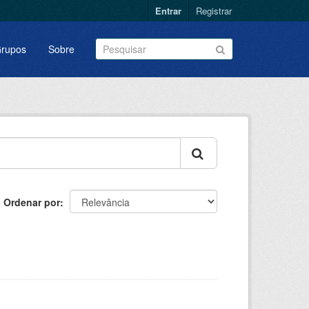
Entrar
Registrar
rupos
Sobre
Ordenar por