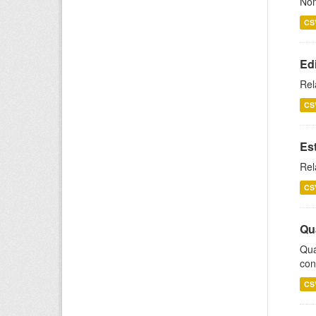
Nom
CS
Ed
Rel
CS
Es
Rel
CS
Qu
Qua
con
CS