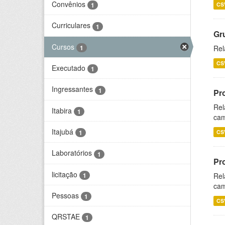
Convênios
CS
1
Curriculares
1
Gr
Cursos
1
Rel
CS
Executado
1
Ingressantes
1
Pr
Rel
Itabira
1
cam
Itajubá
CS
1
Laboratórios
1
Pr
licitação
1
Rel
cam
Pessoas
1
CS
QRSTAE
1