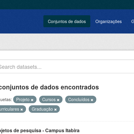
Conjuntos de dados
Organizações
G
conjuntos de dados encontrados
quetas:
Projeto
Cursos
Concluídos
urriculares
Graduação
ojetos de pesquisa - Campus Itabira