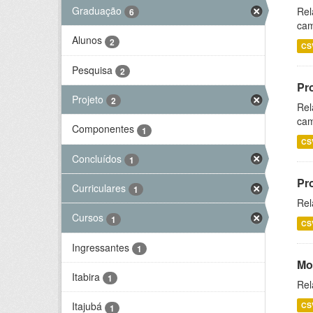
Graduação
Rel
6
cam
Alunos
2
CS
Pesquisa
2
Pr
Projeto
2
Rel
cam
Componentes
1
CS
Concluídos
1
Pr
Curriculares
1
Rel
Cursos
1
CS
Ingressantes
1
Mo
Itabira
1
Rel
Itajubá
CS
1