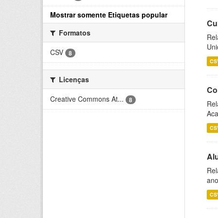
Mostrar somente Etiquetas popular
Cu
Formatos
Rel
Uni
CSV
8
CS
Licenças
Co
Creative Commons At...
8
Rel
Aca
CS
Al
Rel
ano
CS