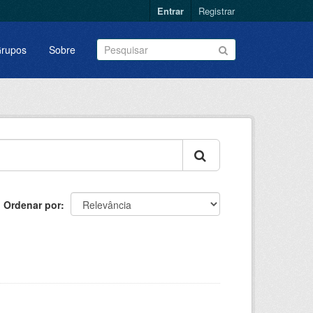
Entrar
Registrar
rupos
Sobre
Ordenar por