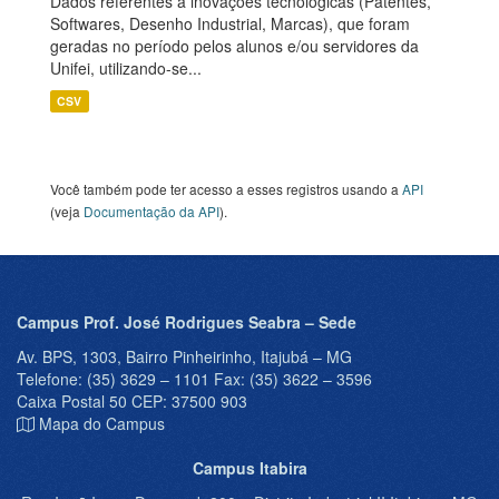
Dados referentes a inovações tecnológicas (Patentes,
Softwares, Desenho Industrial, Marcas), que foram
geradas no período pelos alunos e/ou servidores da
Unifei, utilizando-se...
CSV
Você também pode ter acesso a esses registros usando a
API
(veja
Documentação da API
).
Campus Prof. José Rodrigues Seabra – Sede
Av. BPS, 1303, Bairro Pinheirinho, Itajubá – MG
Telefone: (35) 3629 – 1101 Fax: (35) 3622 – 3596
Caixa Postal 50 CEP: 37500 903
Mapa do Campus
Campus Itabira