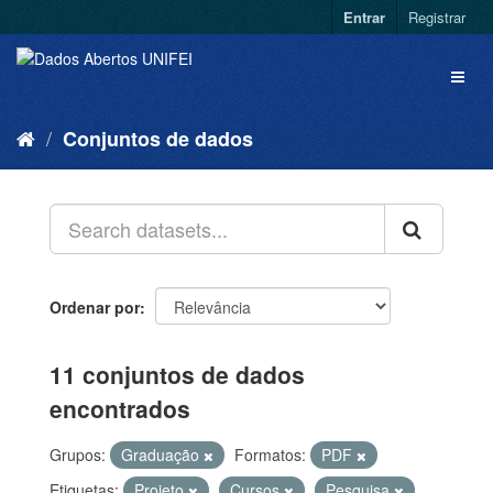
Entrar
Registrar
Conjuntos de dados
Ordenar por
11 conjuntos de dados
encontrados
Grupos:
Graduação
Formatos:
PDF
Etiquetas:
Projeto
Cursos
Pesquisa