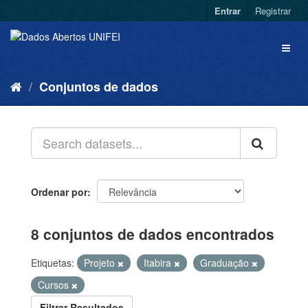
Entrar
Registrar
Conjuntos de dados
Ordenar por
8 conjuntos de dados encontrados
Etiquetas:
Projeto
Itabira
Graduação
Cursos
Filtrar Resultados