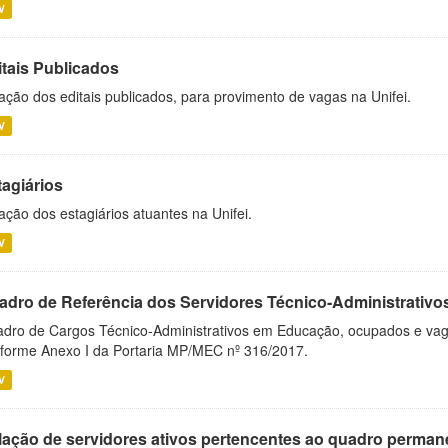
V
itais Publicados
ação dos editais publicados, para provimento de vagas na Unifei.
V
tagiários
ação dos estagiários atuantes na Unifei.
V
adro de Referência dos Servidores Técnico-Administrati
dro de Cargos Técnico-Administrativos em Educação, ocupados e vagos 
forme Anexo I da Portaria MP/MEC nº 316/2017.
V
lação de servidores ativos pertencentes ao quadro permane