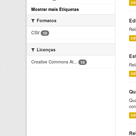
CS
Mostrar mais Etiquetas
Ed
Formatos
Rel
CSV
10
CS
Licenças
Es
Creative Commons At...
10
Rel
CS
Qu
Qua
con
CS
Re