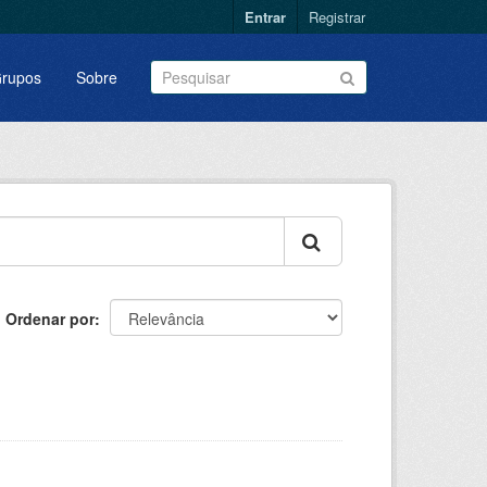
Entrar
Registrar
rupos
Sobre
Ordenar por