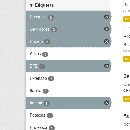
Rel
Etiquetas
cam
Pesquisa
3
CS
Servidores
3
Pr
Projeto
2
Rel
cam
Ativos
1
CS
BPE
1
Ba
Extensão
1
Qua
de 
Itabira
1
CS
Itajubá
1
Pessoas
Rel
1
Nom
Professor
1