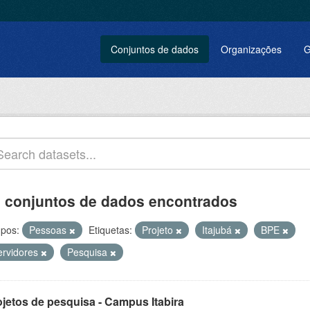
Conjuntos de dados
Organizações
G
 conjuntos de dados encontrados
pos:
Pessoas
Etiquetas:
Projeto
Itajubá
BPE
ervidores
Pesquisa
ojetos de pesquisa - Campus Itabira