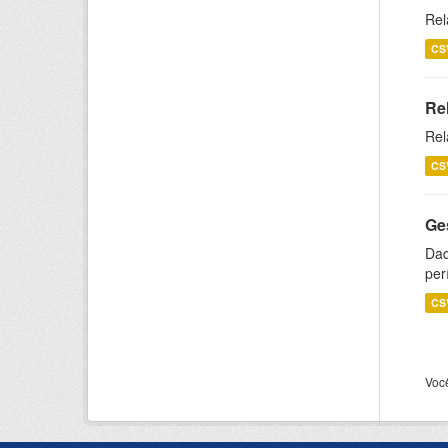
Rel
CS
Re
Rel
CS
Ge
Dad
per
CS
Voc