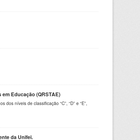
vos em Educação (QRSTAE)
dos níveis de classificação “C”, “D” e “E”,
nte da Unifei.