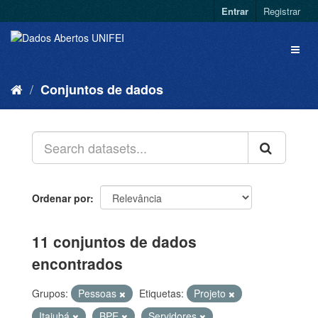
Entrar
Registrar
Conjuntos de dados
Ordenar por
11 conjuntos de dados
encontrados
Grupos:
Pessoas
Etiquetas:
Projeto
Itajubá
BPE
Servidores