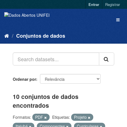
Entrar
Registrar
Conjuntos de dados
Ordenar por
10 conjuntos de dados
encontrados
Formatos:
PDF
Etiquetas:
Projeto
Itajubá
Componentes
Curriculares