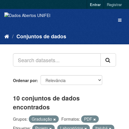
Entrar
Registrar
Conjuntos de dados
Ordenar por
10 conjuntos de dados
encontrados
Grupos:
Graduação
Formatos:
PDF
Etiquetas:
Projeto
Laboratórios
Itajubá