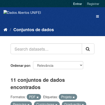
Entrar
Registrar
Conjuntos de dados
Ordenar por
11 conjuntos de dados
encontrados
Formatos:
PDF
Etiquetas:
Projeto
Pesquisa
Curriculares
Graduação