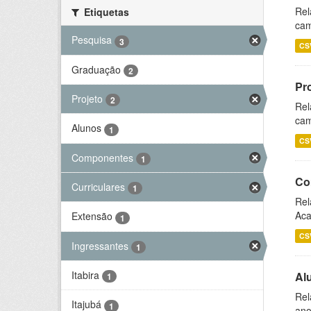
Rel
Etiquetas
cam
Pesquisa
3
CS
Graduação
2
Pr
Projeto
2
Rel
cam
Alunos
1
CS
Componentes
1
Co
Curriculares
1
Rel
Aca
Extensão
1
CS
Ingressantes
1
Itabira
Al
1
Rel
Itajubá
1
ano