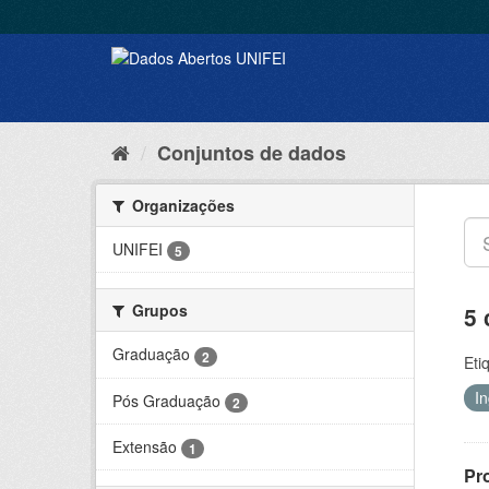
Conjuntos de dados
Organizações
UNIFEI
5
Grupos
5 
Graduação
2
Eti
I
Pós Graduação
2
Extensão
1
Pr