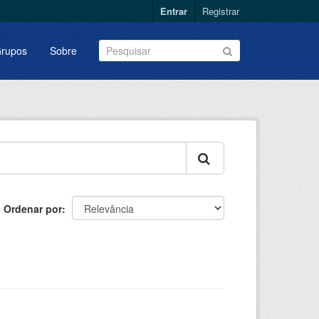
Entrar
Registrar
rupos
Sobre
Ordenar por