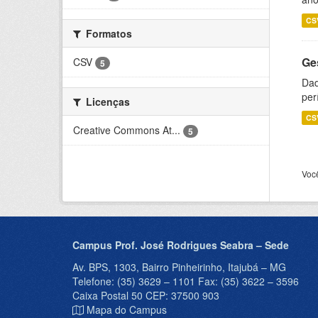
CS
Formatos
Ge
CSV
5
Dad
per
Licenças
CS
Creative Commons At...
5
Voc
Campus Prof. José Rodrigues Seabra – Sede
Av. BPS, 1303, Bairro Pinheirinho, Itajubá – MG
Telefone: (35) 3629 – 1101 Fax: (35) 3622 – 3596
Caixa Postal 50 CEP: 37500 903
Mapa do Campus