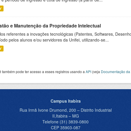
V
stão e Manutenção da Propriedade Intelectual
os referentes a inovações tecnológicas (Patentes, Softwares, Desenho
íodo pelos alunos e/ou servidores da Unifei, utilizando-se...
V
ê também pode ter acesso a esses registros usando a
API
(veja
Documentação da 
Campus Itabira
Rua Irmã Ivone Drumond, 200 – Distrito Industrial
II,Itabira – MG
Telefone (31) 3839-0800
CEP 35903-087