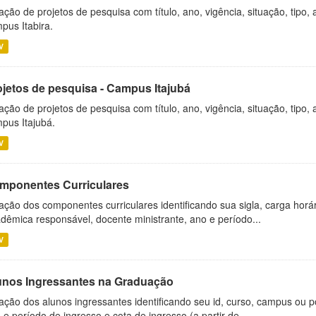
ação de projetos de pesquisa com título, ano, vigência, situação, tipo
pus Itabira.
V
ojetos de pesquisa - Campus Itajubá
ação de projetos de pesquisa com título, ano, vigência, situação, tipo
pus Itajubá.
V
mponentes Curriculares
ação dos componentes curriculares identificando sua sigla, carga horá
dêmica responsável, docente ministrante, ano e período...
V
unos Ingressantes na Graduação
ação dos alunos ingressantes identificando seu id, curso, campus ou p
 e período de ingresso e cota de ingresso (a partir de...